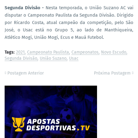
Segunda Divisão -
Nesta temporada, o União Suzano AC vai
disputar o Campeonato Paulista da Segunda Divisão. Dirigido
por Ricardo Costa, atual campeão da competição, pelo São
José, o Usac está no Grupo 5, ao lado de Manthiqueira,
Atlético Mogi, União Mogi, Ecus e Mauá Futebol.
Tags:
2021
Campeonato Paulista
Campeonatos
Novo Escudo
Segunda Divisão
União Suzano
Usac
Postagem Anterior
Próxima Postagem