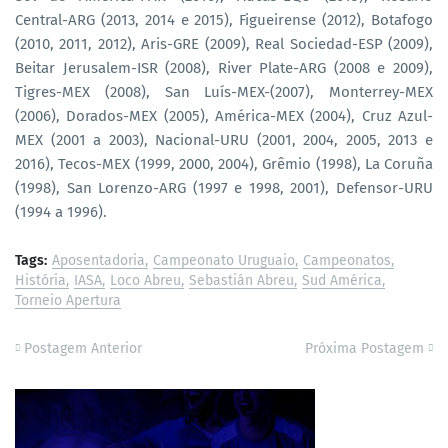
Central-ARG (2013, 2014 e 2015), Figueirense (2012), Botafogo
(2010, 2011, 2012), Aris-GRE (2009), Real Sociedad-ESP (2009),
Beitar Jerusalem-ISR (2008), River Plate-ARG (2008 e 2009),
Tigres-MEX (2008), San Luís-MEX-(2007), Monterrey-MEX
(2006), Dorados-MEX (2005), América-MEX (2004), Cruz Azul-
MEX (2001 a 2003), Nacional-URU (2001, 2004, 2005, 2013 e
2016), Tecos-MEX (1999, 2000, 2004), Grêmio (1998), La Coruña
(1998), San Lorenzo-ARG (1997 e 1998, 2001), Defensor-URU
(1994 a 1996).
Tags:
Aposentadoria
Campeonato Uruguaio
Campeonatos
História
IASA
Loco Abreu
Sebastián Abreu
Sud América
Torneio Apertura
Postagem Anterior
Próxima Postagem