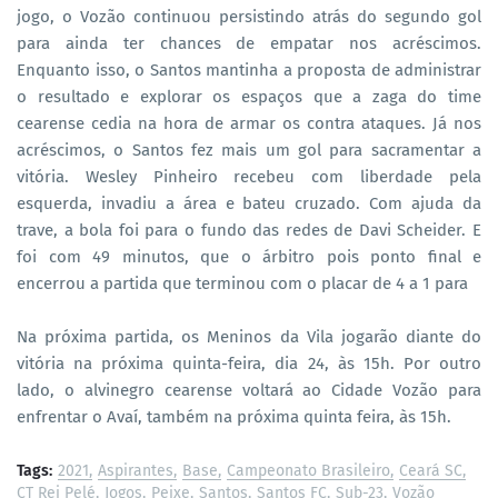
jogo, o Vozão continuou persistindo atrás do segundo gol
para ainda ter chances de empatar nos acréscimos.
Enquanto isso, o Santos mantinha a proposta de administrar
o resultado e explorar os espaços que a zaga do time
cearense cedia na hora de armar os contra ataques. Já nos
acréscimos, o Santos fez mais um gol para sacramentar a
vitória. Wesley Pinheiro recebeu com liberdade pela
esquerda, invadiu a área e bateu cruzado. Com ajuda da
trave, a bola foi para o fundo das redes de Davi Scheider. E
foi com 49 minutos, que o árbitro pois ponto final e
encerrou a partida que terminou com o placar de 4 a 1 para
Na próxima partida, os Meninos da Vila jogarão diante do
vitória na próxima quinta-feira, dia 24, às 15h. Por outro
lado, o alvinegro cearense voltará ao Cidade Vozão para
enfrentar o Avaí, também na próxima quinta feira, às 15h.
Tags:
2021
Aspirantes
Base
Campeonato Brasileiro
Ceará SC
CT Rei Pelé
Jogos
Peixe
Santos
Santos FC
Sub-23
Vozão