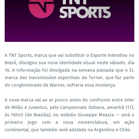
A TNT Sports, marca que vai substituir o Esporte Interativo no
Brasil, divulgou sua nova identidade visual neste sábado, dia
16. A informação foi divulgada na semana passada que o EI,
marca das transmissões esportivas da Turner, que faz parte
do conglomerado da Warner, sofreria essa mudança.
A nova marca vai ao ar pouco antes do confronto entre Inter
de Milão e Juventus, pelo Campeonato Italiano, amanhã (17),
às 16h45 (de Brasília), no estádio Giuseppe Meazza — será o
primeiro jogo com a nova nomenclatura, em ação
continental, que também será adotada na Argentina e Chile.