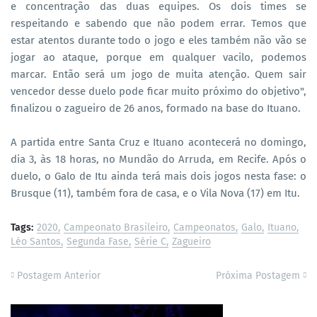
e concentração das duas equipes. Os dois times se
respeitando e sabendo que não podem errar. Temos que
estar atentos durante todo o jogo e eles também não vão se
jogar ao ataque, porque em qualquer vacilo, podemos
marcar. Então será um jogo de muita atenção. Quem sair
vencedor desse duelo pode ficar muito próximo do objetivo",
finalizou o zagueiro de 26 anos, formado na base do Ituano.
A partida entre Santa Cruz e Ituano acontecerá no domingo,
dia 3, às 18 horas, no Mundão do Arruda, em Recife. Após o
duelo, o Galo de Itu ainda terá mais dois jogos nesta fase: o
Brusque (11), também fora de casa, e o Vila Nova (17) em Itu.
Tags:
2020
Campeonato Brasileiro
Campeonatos
Galo
Ituano
Léo Santos
Segunda Fase
Série C
Zagueiro
Postagem Anterior
Próxima Postagem