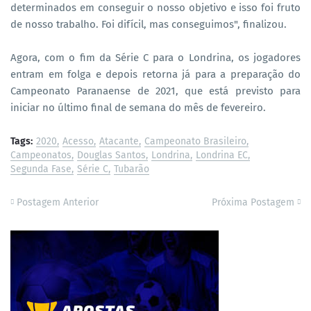
determinados em conseguir o nosso objetivo e isso foi fruto
de nosso trabalho. Foi difícil, mas conseguimos", finalizou.
Agora, com o fim da Série C para o Londrina, os jogadores
entram em folga e depois retorna já para a preparação do
Campeonato Paranaense de 2021, que está previsto para
iniciar no último final de semana do mês de fevereiro.
Tags:
2020
Acesso
Atacante
Campeonato Brasileiro
Campeonatos
Douglas Santos
Londrina
Londrina EC
Segunda Fase
Série C
Tubarão
Postagem Anterior
Próxima Postagem