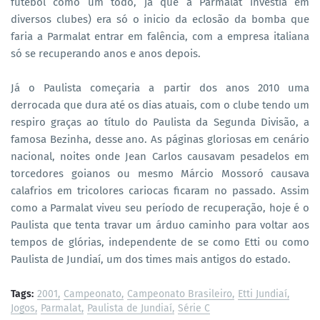
futebol como um todo, já que a Parmalat investia em
diversos clubes) era só o inicio da eclosão da bomba que
faria a Parmalat entrar em falência, com a empresa italiana
só se recuperando anos e anos depois.
Já o Paulista começaria a partir dos anos 2010 uma
derrocada que dura até os dias atuais, com o clube tendo um
respiro graças ao título do Paulista da Segunda Divisão, a
famosa Bezinha, desse ano. As páginas gloriosas em cenário
nacional, noites onde Jean Carlos causavam pesadelos em
torcedores goianos ou mesmo Márcio Mossoró causava
calafrios em tricolores cariocas ficaram no passado. Assim
como a Parmalat viveu seu período de recuperação, hoje é o
Paulista que tenta travar um árduo caminho para voltar aos
tempos de glórias, independente de se como Etti ou como
Paulista de Jundiaí, um dos times mais antigos do estado.
Tags:
2001
Campeonato
Campeonato Brasileiro
Etti Jundiaí
Jogos
Parmalat
Paulista de Jundiaí
Série C