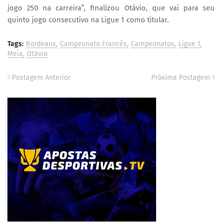
jogo 250 na carreira”, finalizou Otávio, que vai para seu
quinto jogo consecutivo na Ligue 1 como titular.
Tags:
Bordeaux
Campeonato Francês
Campeonatos
Ligue 1
Meia
Otávio
Postagem Anterior
Próxima Postagem