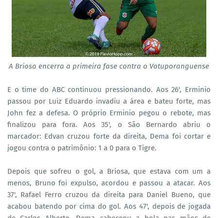
A Briosa encerra a primeira fase contra o Votuporanguense
E o time do ABC continuou pressionando. Aos 26', Erminio
passou por Luiz Eduardo invadiu a área e bateu forte, mas
John fez a defesa. O próprio Erminio pegou o rebote, mas
finalizou para fora. Aos 35', o São Bernardo abriu o
marcador: Edvan cruzou forte da direita, Dema foi cortar e
jogou contra o patrimônio: 1 a 0 para o Tigre.
Depois que sofreu o gol, a Briosa, que estava com um a
menos, Bruno foi expulso, acordou e passou a atacar. Aos
37', Rafael Ferro cruzou da direita para Daniel Bueno, que
acabou batendo por cima do gol. Aos 47', depois de jogada
de Carlos Alberto, Dema cabeceou a bola nas mãos de