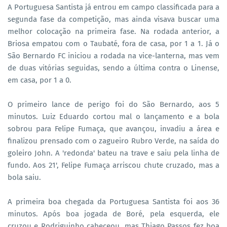
A Portuguesa Santista já entrou em campo classificada para a
segunda fase da competição, mas ainda visava buscar uma
melhor colocação na primeira fase. Na rodada anterior, a
Briosa empatou com o Taubaté, fora de casa, por 1 a 1. Já o
São Bernardo FC iniciou a rodada na vice-lanterna, mas vem
de duas vitórias seguidas, sendo a última contra o Linense,
em casa, por 1 a 0.
O primeiro lance de perigo foi do São Bernardo, aos 5
minutos. Luiz Eduardo cortou mal o lançamento e a bola
sobrou para Felipe Fumaça, que avançou, invadiu a área e
finalizou prensado com o zagueiro Rubro Verde, na saída do
goleiro John. A 'redonda' bateu na trave e saiu pela linha de
fundo. Aos 21', Felipe Fumaça arriscou chute cruzado, mas a
bola saiu.
A primeira boa chegada da Portuguesa Santista foi aos 36
minutos. Após boa jogada de Boré, pela esquerda, ele
cruzou e Rodriguinho cabeceou, mas Thiago Passos fez boa