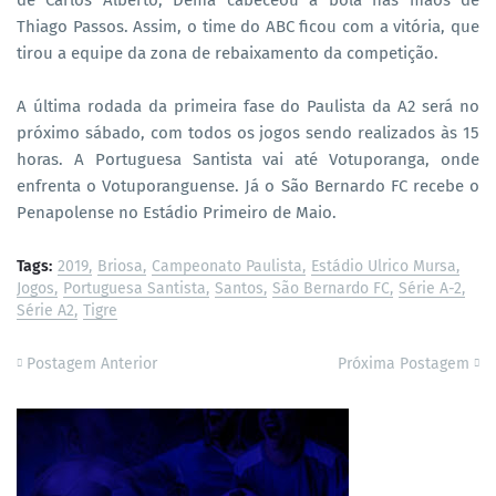
Thiago Passos. Assim, o time do ABC ficou com a vitória, que
tirou a equipe da zona de rebaixamento da competição.
A última rodada da primeira fase do Paulista da A2 será no
próximo sábado, com todos os jogos sendo realizados às 15
horas. A Portuguesa Santista vai até Votuporanga, onde
enfrenta o Votuporanguense. Já o São Bernardo FC recebe o
Penapolense no Estádio Primeiro de Maio.
Tags:
2019
Briosa
Campeonato Paulista
Estádio Ulrico Mursa
Jogos
Portuguesa Santista
Santos
São Bernardo FC
Série A-2
Série A2
Tigre
Postagem Anterior
Próxima Postagem