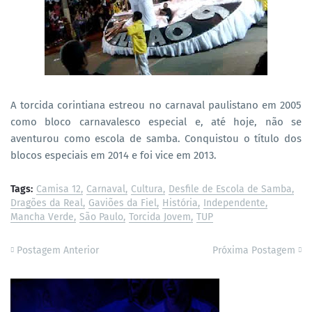
A torcida corintiana estreou no carnaval paulistano em 2005
como bloco carnavalesco especial e, até hoje, não se
aventurou como escola de samba. Conquistou o título dos
blocos especiais em 2014 e foi vice em 2013.
Tags:
Camisa 12
Carnaval
Cultura
Desfile de Escola de Samba
Dragões da Real
Gaviões da Fiel
História
Independente
Mancha Verde
São Paulo
Torcida Jovem
TUP
Postagem Anterior
Próxima Postagem