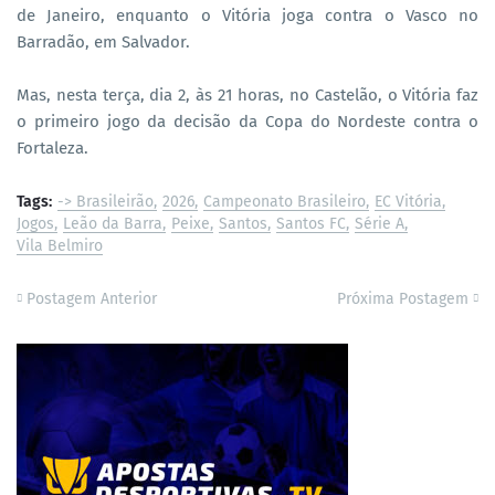
de Janeiro, enquanto o Vitória joga contra o Vasco no
Barradão, em Salvador.
Mas, nesta terça, dia 2, às 21 horas, no Castelão, o Vitória faz
o primeiro jogo da decisão da Copa do Nordeste contra o
Fortaleza.
Tags:
-> Brasileirão
2026
Campeonato Brasileiro
EC Vitória
Jogos
Leão da Barra
Peixe
Santos
Santos FC
Série A
Vila Belmiro
Postagem Anterior
Próxima Postagem