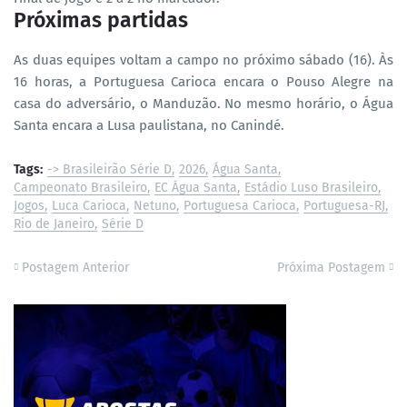
Próximas partidas
As duas equipes voltam a campo no próximo sábado (16). Às
16 horas, a Portuguesa Carioca encara o Pouso Alegre na
casa do adversário, o Manduzão. No mesmo horário, o Água
Santa encara a Lusa paulistana, no Canindé.
Tags:
-> Brasileirão Série D
2026
Água Santa
Campeonato Brasileiro
EC Água Santa
Estádio Luso Brasileiro
Jogos
Luca Carioca
Netuno
Portuguesa Carioca
Portuguesa-RJ
Rio de Janeiro
Série D
Postagem Anterior
Próxima Postagem