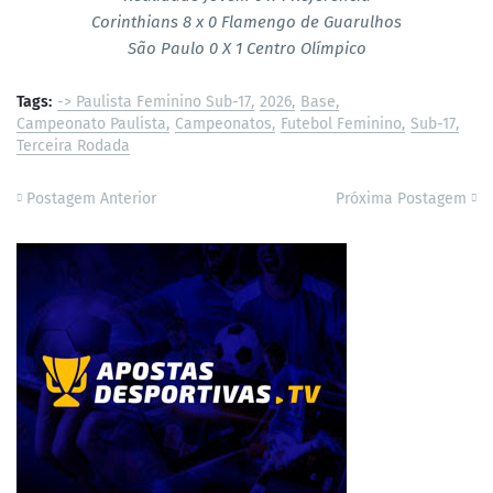
Corinthians 8 x 0 Flamengo de Guarulhos
São Paulo 0 X 1 Centro Olímpico
Tags:
-> Paulista Feminino Sub-17
2026
Base
Campeonato Paulista
Campeonatos
Futebol Feminino
Sub-17
Terceira Rodada
Postagem Anterior
Próxima Postagem