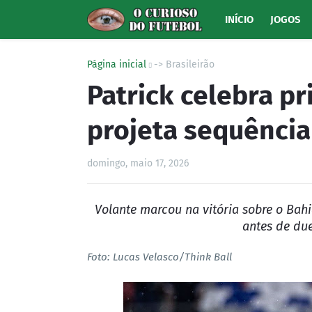
INÍCIO
JOGOS
Página inicial
-> Brasileirão
Patrick celebra p
projeta sequência
domingo, maio 17, 2026
Volante marcou na vitória sobre o Bahi
antes de du
Foto: Lucas Velasco/Think Ball