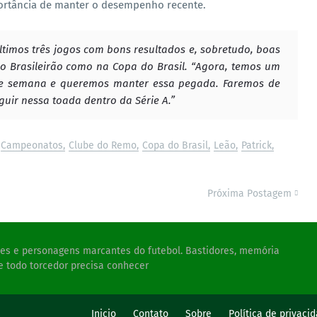
portância de manter o desempenho recente.
timos três jogos com bons resultados e, sobretudo, boas
o Brasileirão como na Copa do Brasil. “Agora, temos um
de semana e queremos manter essa pegada. Faremos de
uir nessa toada dentro da Série A.”
Campeonatos
Clube do Remo
Copa do Brasil
Leão
Patrick
Próxima Postagem
ades e personagens marcantes do futebol. Bastidores, memória
e todo torcedor precisa conhecer
s
Inicio
Contato
Sobre
Política de privaci