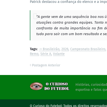
Patrick destacou a confiança do elenco e a im
“A gente vem de uma sequência boa nos úl
atuações contra grandes equipes. Tanto n
confronto de muita importância no fim 
tudo para sair com um bom resultado e seg
Tags:
-> Brasileirão
2026
Campeonato Brasileiro
Remo
Série A
Volante
Postagem Anterior
Histórias, curiosid
esportiva e fatos qu
O Curioso do Futebol:
Todos os direitos reservado