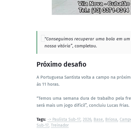
“Conseguimos recuperar uma bola em um er
nossa vitória”
, completou.
Próximo desafio
A Portuguesa Santista volta a campo na próxima
às 11 horas.
“Temos uma semana dura de trabalho pela fre
será mais um jogo difícil”, concluiu Lucas Frias.
Tags:
-> Paulista Sub-17
2026
Base
Briosa
Campe
Sub-17
Treinador