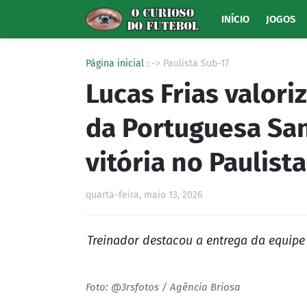
INÍCIO
JOGOS
Página inicial
-> Paulista Sub-17
Lucas Frias valori
da Portuguesa San
vitória no Paulista
quarta-feira, maio 13, 2026
Treinador destacou a entrega da equipe
Foto: @3rsfotos / Agência Briosa