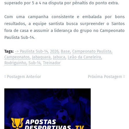
superado por 5 a 4 na disputa por pênaltis do ponto extra.
Com uma campanha consistente e embalada por bons
resultados, a equipe santista busca surpreender o Santos
fora de casa e assumir a liderança do grupo no Campeonato
Paulista Sub-14.
Tags:
-> Paulista Sub-14
2026
Base
Campeonato Paulista
Campeonatos
Jabaquara
Jabuca
Leão da Caneleira
Rodriguinho
Sub-14
Treinador
Postagem Anterior
Próxima Postagem