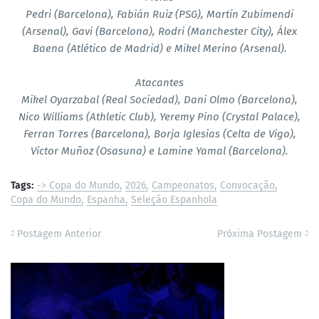
Pedri (Barcelona), Fabián Ruiz (PSG), Martín Zubimendi
(Arsenal), Gavi (Barcelona), Rodri (Manchester City), Álex
Baena (Atlético de Madrid) e Mikel Merino (Arsenal).
Atacantes
Mikel Oyarzabal (Real Sociedad), Dani Olmo (Barcelona),
Nico Williams (Athletic Club), Yeremy Pino (Crystal Palace),
Ferran Torres (Barcelona), Borja Iglesias (Celta de Vigo),
Víctor Muñoz (Osasuna) e Lamine Yamal (Barcelona).
Tags:
-> Copa do Mundo
2026
Campeonatos
Convocação
Copa do Mundo
Espanha
Seleção Espanhola
Postagem Anterior
Próxima Postagem