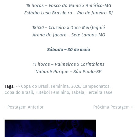
18 horas – Vasco da Gama x América-MG
Estádio Luso Brasileiro – Rio de Janeiro-RJ
18h30 – Cruzeiro x Doce Mel/Jequié
Arena do Jacaré – Sete Lagoas-MG
Sábado – 30 de maio
11 horas – Palmeiras x Corinthians
Nubank Parque – São Paulo-SP
Tags:
-> Copa do Brasil Feminina
2026
Campeonatos
Copa do Brasil
Futebol Feminino
Tabela
Terceira Fase
Postagem Anterior
Próxima Postagem