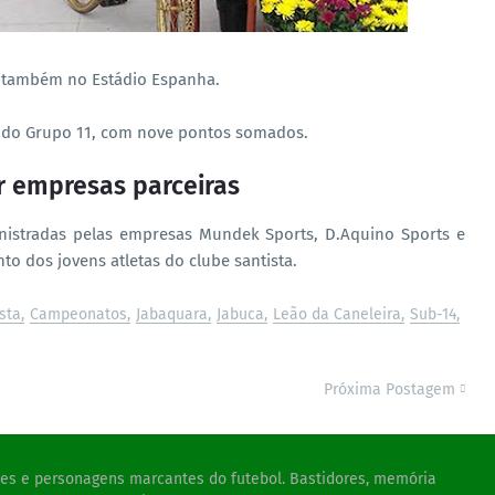
, também no Estádio Espanha.
o do Grupo 11, com nove pontos somados.
r empresas parceiras
nistradas pelas empresas Mundek Sports, D.Aquino Sports e
to dos jovens atletas do clube santista.
sta
Campeonatos
Jabaquara
Jabuca
Leão da Caneleira
Sub-14
Próxima Postagem
ades e personagens marcantes do futebol. Bastidores, memória