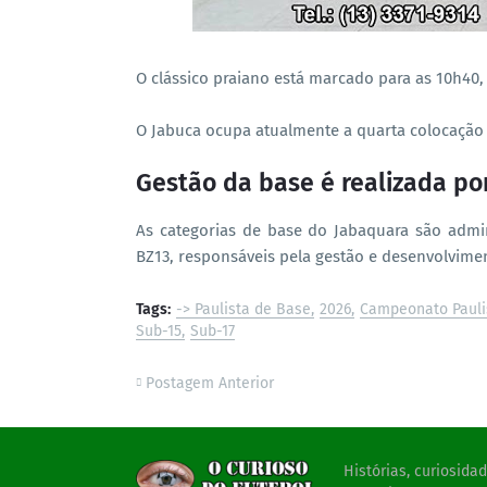
O clássico praiano está marcado para as 10h40
O Jabuca ocupa atualmente a quarta colocaçã
Gestão da base é realizada po
As categorias de base do Jabaquara são admi
BZ13, responsáveis pela gestão e desenvolvimen
Tags:
-> Paulista de Base
2026
Campeonato Pauli
Sub-15
Sub-17
Postagem Anterior
Histórias, curiosid