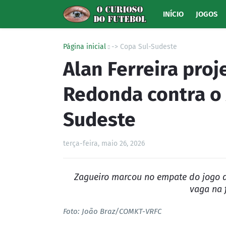
INÍCIO
JOGOS
Página inicial
-> Copa Sul-Sudeste
Alan Ferreira proj
Redonda contra o 
Sudeste
terça-feira, maio 26, 2026
Zagueiro marcou no empate do jogo d
vaga na 
Foto: João Braz/COMKT-VRFC