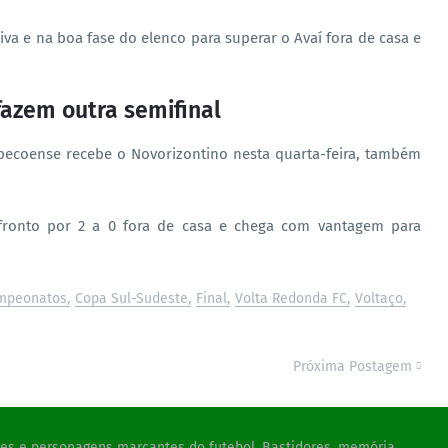
va e na boa fase do elenco para superar o Avaí fora de casa e
azem outra semifinal
apecoense recebe o Novorizontino nesta quarta-feira, também
fronto por 2 a 0 fora de casa e chega com vantagem para
mpeonatos
Copa Sul-Sudeste
Final
Volta Redonda FC
Voltaço
Próxima Postagem
ades e personagens marcantes do futebol. Bastidores, memória