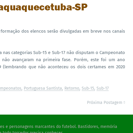
ra formação dos elencos serão divulgadas em breve nos canais
ta nas categorias Sub-15 e Sub-17 não disputam o Campeonato
 não avançaram na primeira fase. Porém, este foi um ano
019 (lembrando que não aconteceu os dois certames em 2020
mpeonatos
Portuguesa Santista
Retorno
Sub-15
Sub-17
Próxima Postagem
ades e personagens marcantes do futebol. Bastidores, memória
e todo torcedor precisa conhecer