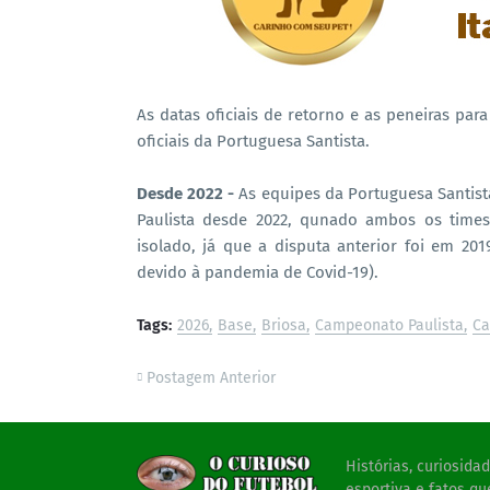
As datas oficiais de retorno e as peneiras pa
oficiais da Portuguesa Santista.
Desde 2022 -
As equipes da Portuguesa Santis
Paulista desde 2022, qunado ambos os times
isolado, já que a disputa anterior foi em 2
devido à pandemia de Covid-19).
Tags:
2026
Base
Briosa
Campeonato Paulista
Ca
Postagem Anterior
Histórias, curiosid
esportiva e fatos qu