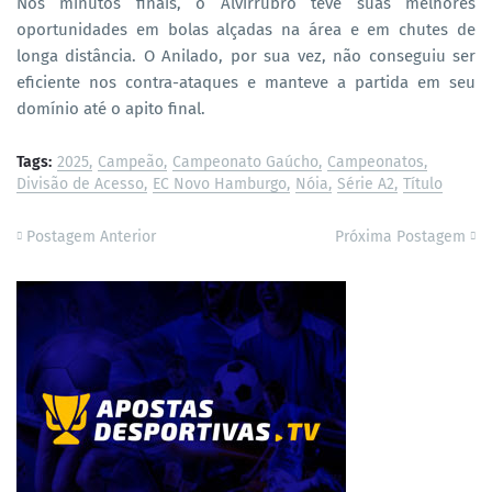
Nos minutos finais, o Alvirrubro teve suas melhores
oportunidades em bolas alçadas na área e em chutes de
longa distância. O Anilado, por sua vez, não conseguiu ser
eficiente nos contra-ataques e manteve a partida em seu
domínio até o apito final.
Tags:
2025
Campeão
Campeonato Gaúcho
Campeonatos
Divisão de Acesso
EC Novo Hamburgo
Nóia
Série A2
Título
Postagem Anterior
Próxima Postagem