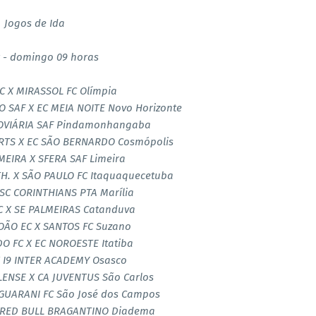
Jogos de Ida
t - domingo 09 horas
C X MIRASSOL FC Olímpia
SAF X EC MEIA NOITE Novo Horizonte
ROVIÁRIA SAF Pindamonhangaba
TS X EC SÃO BERNARDO Cosmópolis
MEIRA X SFERA SAF Limeira
. X SÃO PAULO FC Itaquaquecetuba
 SC CORINTHIANS PTA Marília
 X SE PALMEIRAS Catanduva
OÃO EC X SANTOS FC Suzano
 FC X EC NOROESTE Itatiba
 I9 INTER ACADEMY Osasco
ENSE X CA JUVENTUS São Carlos
 GUARANI FC São José dos Campos
 RED BULL BRAGANTINO Diadema