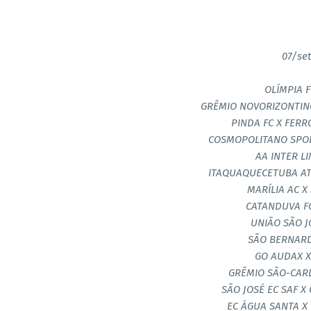
07/se
OLÍMPIA F
GRÊMIO NOVORIZONTINO 
PINDA FC X FER
COSMOPOLITANO SPOR
AA INTER LI
ITAQUAQUECETUBA ATH
MARÍLIA AC X
CATANDUVA FC
UNIÃO SÃO J
SÃO BERNARDO
GO AUDAX X
GRÊMIO SÃO-CARL
SÃO JOSÉ EC SAF X
EC ÁGUA SANTA X