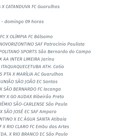
 X CATANDUVA FC Guarulhos
t - domingo 09 horas
FC X OLÍMPIA FC Bálsamo
NOVORIZONTINO SAF Patrocínio Paulista
POLITANO SPORTS São Bernardo do Campo
X AA INTER LIMEIRA Jarinu
 ITAQUAQUECETUBA ATH. Cotia
S PTA X MARÍLIA AC Guarulhos
 UNIÃO SÃO JOÃO EC Santos
X SÃO BERNARDO FC Iacanga
MY X GO AUDAX Ribeirão Preto
RÊMIO SÃO-CARLENSE São Paulo
X SÃO JOSÉ EC SAF Amparo
TINO X EC ÁGUA SANTA Atibaia
F X RIO CLARO FC Embu das Artes
TDA. X RIO BRANCO EC São Paulo