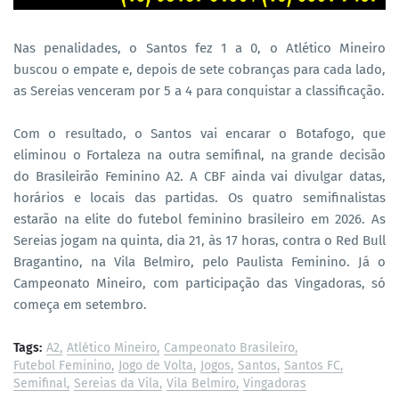
Nas penalidades, o Santos fez 1 a 0, o Atlético Mineiro
buscou o empate e, depois de sete cobranças para cada lado,
as Sereias venceram por 5 a 4 para conquistar a classificação.
Com o resultado, o Santos vai encarar o Botafogo, que
eliminou o Fortaleza na outra semifinal, na grande decisão
do Brasileirão Feminino A2. A CBF ainda vai divulgar datas,
horários e locais das partidas. Os quatro semifinalistas
estarão na elite do futebol feminino brasileiro em 2026. As
Sereias jogam na quinta, dia 21, às 17 horas, contra o Red Bull
Bragantino, na Vila Belmiro, pelo Paulista Feminino. Já o
Campeonato Mineiro, com participação das Vingadoras, só
começa em setembro.
Tags:
A2
Atlético Mineiro
Campeonato Brasileiro
Futebol Feminino
Jogo de Volta
Jogos
Santos
Santos FC
Semifinal
Sereias da Vila
Vila Belmiro
Vingadoras