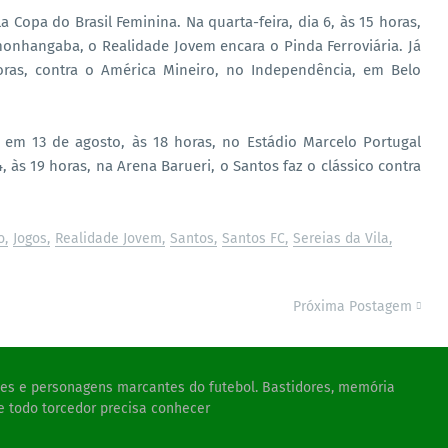
opa do Brasil Feminina. Na quarta-feira, dia 6, às 15 horas,
onhangaba, o Realidade Jovem encara o Pinda Ferroviária. Já
horas, contra o América Mineiro, no Independência, em Belo
 em 13 de agosto, às 18 horas, no Estádio Marcelo Portugal
, às 19 horas, na Arena Barueri, o Santos faz o clássico contra
o
Jogos
Realidade Jovem
Santos
Santos FC
Sereias da Vila
Próxima Postagem
ades e personagens marcantes do futebol. Bastidores, memória
e todo torcedor precisa conhecer