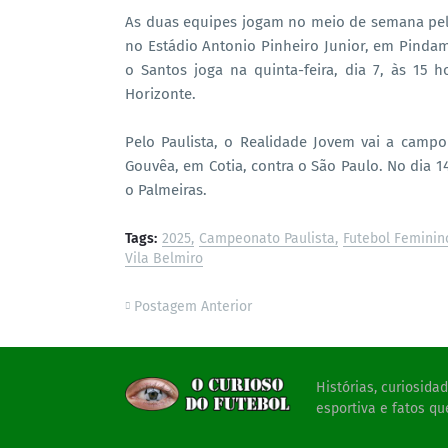
As duas equipes jogam no meio de semana pela C
no Estádio Antonio Pinheiro Junior, em Pindam
o Santos joga na quinta-feira, dia 7, às 15 
Horizonte.
Pelo Paulista, o Realidade Jovem vai a campo
Gouvêa, em Cotia, contra o São Paulo. No dia 14
o Palmeiras.
Tags:
2025
Campeonato Paulista
Futebol Feminin
Vila Belmiro
Postagem Anterior
Histórias, curiosid
esportiva e fatos qu