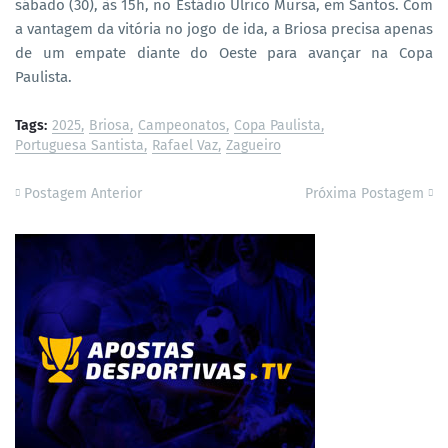
sábado (30), às 15h, no Estádio Ulrico Mursa, em Santos. Com
a vantagem da vitória no jogo de ida, a Briosa precisa apenas
de um empate diante do Oeste para avançar na Copa
Paulista.
Tags:
2025
Briosa
Campeonatos
Copa Paulista
Portuguesa Santista
Rafael Vaz
Zagueiro
Postagem Anterior
Próxima Postagem