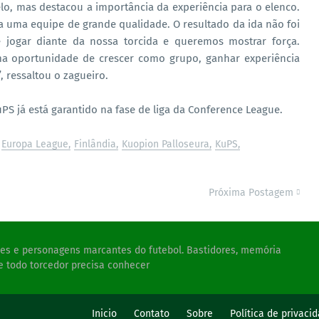
lo, mas destacou a importância da experiência para o elenco.
a uma equipe de grande qualidade. O resultado da ida não foi
jogar diante da nossa torcida e queremos mostrar força.
a oportunidade de crescer como grupo, ganhar experiência
, ressaltou o zagueiro.
PS já está garantido na fase de liga da Conference League.
Europa League
Finlândia
Kuopion Palloseura
KuPS
Próxima Postagem
ades e personagens marcantes do futebol. Bastidores, memória
e todo torcedor precisa conhecer
s
Inicio
Contato
Sobre
Política de privaci