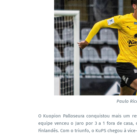
Paulo Ri
O Kuopion Palloseura conquistou mais um re
equipe venceu o Jaro por 3 a 1 fora de casa
Finlandês. Com o triunfo, o KuPS chegou à vice