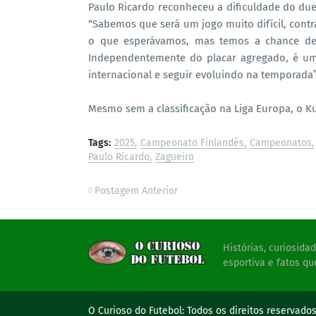
Paulo Ricardo reconheceu a dificuldade do due
“Sabemos que será um jogo muito difícil, contr
o que esperávamos, mas temos a chance de 
Independentemente do placar agregado, é um
internacional e seguir evoluindo na temporada”
Mesmo sem a classificação na Liga Europa, o Ku
Tags:
2025
Campeonato Finlandês
Campeonatos
Paulo Ricardo
Zagueiro
Postagem Anterior
Histórias, curiosid
esportiva e fatos qu
O Curioso do Futebol:
Todos os direitos reservado