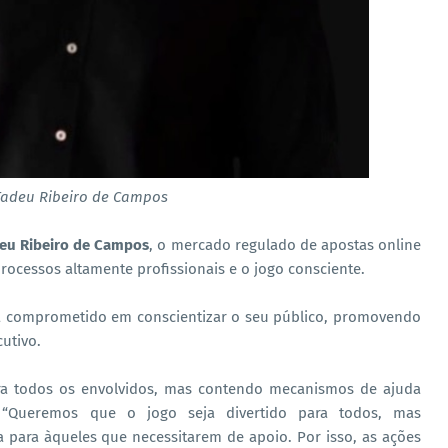
Tadeu Ribeiro de Campos
deu Ribeiro de Campos
, o mercado regulado de apostas online
 processos altamente profissionais e o jogo consciente.
ja comprometido em conscientizar o seu público, promovendo
cutivo.
para todos os envolvidos, mas contendo mecanismos de ajuda
 “Queremos que o jogo seja divertido para todos, mas
a para àqueles que necessitarem de apoio. Por isso, as ações