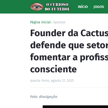
INÍCIO
JOGOS
Página inicial
Apostas
Founder da Cactus
defende que seto
fomentar a profiss
consciente
quarta-feira, agosto 27, 2025
Foto: divulgação