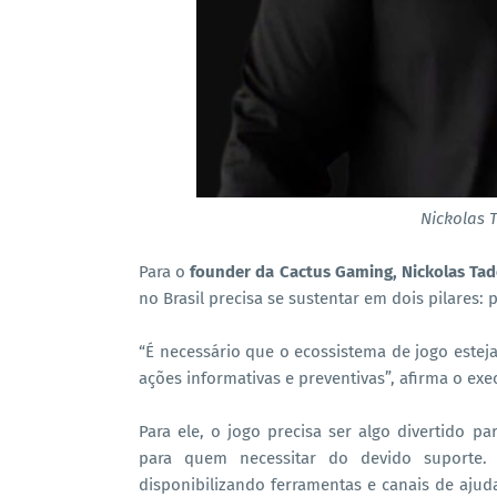
Nickolas 
Para o
founder da Cactus Gaming, Nickolas Ta
no Brasil precisa se sustentar em dois pilares:
“É necessário que o ecossistema de jogo este
ações informativas e preventivas”, afirma o exe
Para ele, o jogo precisa ser algo divertido 
para quem necessitar do devido suporte.
disponibilizando ferramentas e canais de ajud