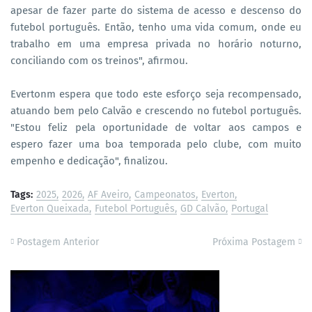
apesar de fazer parte do sistema de acesso e descenso do
futebol português. Então, tenho uma vida comum, onde eu
trabalho em uma empresa privada no horário noturno,
conciliando com os treinos", afirmou.
Evertonm espera que todo este esforço seja recompensado,
atuando bem pelo Calvão e crescendo no futebol português.
"Estou feliz pela oportunidade de voltar aos campos e
espero fazer uma boa temporada pelo clube, com muito
empenho e dedicação", finalizou.
Tags:
2025
2026
AF Aveiro
Campeonatos
Everton
Everton Queixada
Futebol Português
GD Calvão
Portugal
Postagem Anterior
Próxima Postagem