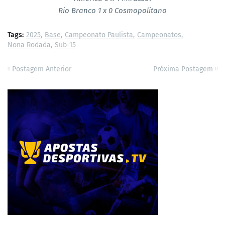
Rio Branco 1 x 0 Cosmopolitano
Tags:
2025
Base
Campeonato Paulista
Campeonatos
Nona Rodada
Sub-15
Postagem Anterior
Próxima Postagem