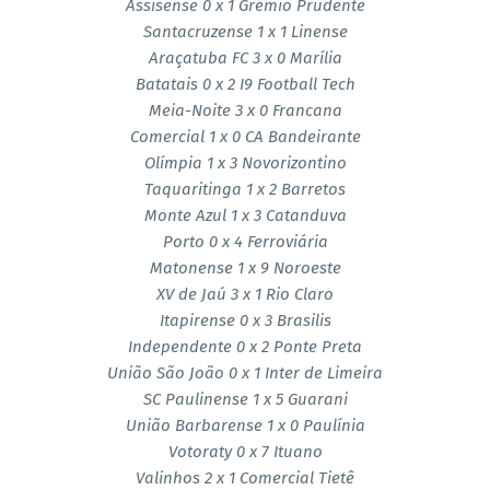
Assisense 0 x 1 Grêmio Prudente
Santacruzense 1 x 1 Linense
Araçatuba FC 3 x 0 Marília
Batatais 0 x 2 I9 Football Tech
Meia-Noite 3 x 0 Francana
Comercial 1 x 0 CA Bandeirante
Olímpia 1 x 3 Novorizontino
Taquaritinga 1 x 2 Barretos
Monte Azul 1 x 3 Catanduva
Porto 0 x 4 Ferroviária
Matonense 1 x 9 Noroeste
XV de Jaú 3 x 1 Rio Claro
Itapirense 0 x 3 Brasilis
Independente 0 x 2 Ponte Preta
União São João 0 x 1 Inter de Limeira
SC Paulinense 1 x 5 Guarani
União Barbarense 1 x 0 Paulínia
Votoraty 0 x 7 Ituano
Valinhos 2 x 1 Comercial Tietê