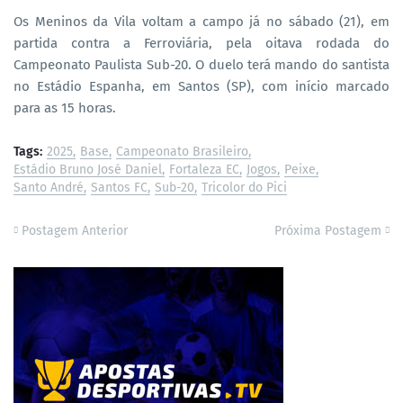
Os Meninos da Vila voltam a campo já no sábado (21), em
partida contra a Ferroviária, pela oitava rodada do
Campeonato Paulista Sub-20. O duelo terá mando do santista
no Estádio Espanha, em Santos (SP), com início marcado
para as 15 horas.
Tags:
2025
Base
Campeonato Brasileiro
Estádio Bruno José Daniel
Fortaleza EC
Jogos
Peixe
Santo André
Santos FC
Sub-20
Tricolor do Pici
Postagem Anterior
Próxima Postagem