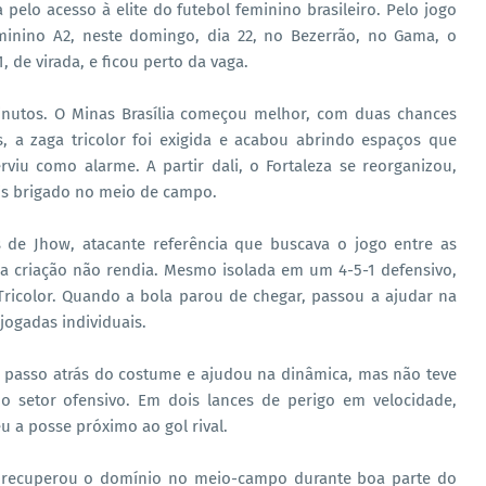
elo acesso à elite do futebol feminino brasileiro. Pelo jogo
eminino A2, neste domingo, dia 22, no Bezerrão, no Gama, o
1, de virada, e ficou perto da vaga.
inutos. O Minas Brasília começou melhor, com duas chances
, a zaga tricolor foi exigida e acabou abrindo espaços que
viu como alarme. A partir dali, o Fortaleza se reorganizou,
ais brigado no meio de campo.
 de Jhow, atacante referência que buscava o jogo entre as
a criação não rendia. Mesmo isolada em um 4-5-1 defensivo,
Tricolor. Quando a bola parou de chegar, passou a ajudar na
jogadas individuais.
 passo atrás do costume e ajudou na dinâmica, mas não teve
o setor ofensivo. Em dois lances de perigo em velocidade,
u a posse próximo ao gol rival.
a recuperou o domínio no meio-campo durante boa parte do