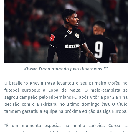
Khevin Fraga atuando pelo Hibernians FC
O brasileiro Khevin Fraga levantou o seu primeiro troféu no
futebol europeu: a Copa de Malta. O meio-campista se
sagrou campeão pelo Hibernians FC, após vitória por 2 a 1 na
decisão com o Birkirkara, no último domingo (18). O título
também garantiu a equipe na próxima edição da Liga Europa.
“É um momento especial na minha carreira. Coroar a