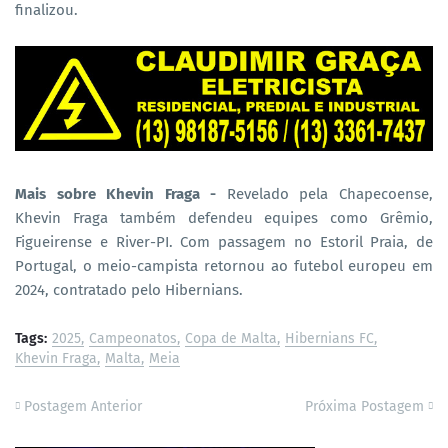
finalizou.
Mais sobre Khevin Fraga -
Revelado pela Chapecoense,
Khevin Fraga também defendeu equipes como Grêmio,
Figueirense e River-PI. Com passagem no Estoril Praia, de
Portugal, o meio-campista retornou ao futebol europeu em
2024, contratado pelo Hibernians.
Tags:
2025
Campeonatos
Copa de Malta
Hibernians FC
Khevin Fraga
Malta
Meia
Postagem Anterior
Próxima Postagem