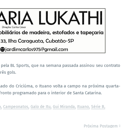
 pela BL Sports, que na semana passada assinou seu contrato
rês gols.
lado do Criciúma, o Ituano volta a campo na próxima quarta-
fronto programado para o interior de Santa Catarina.
o
Campeonatos
Galo de Itu
Gui Miranda
Ituano
Série B
Próxima Postagem