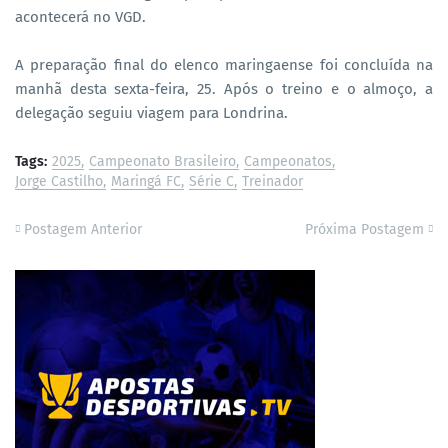
acontecerá no VGD.
A preparação final do elenco maringaense foi concluída na
manhã desta sexta-feira, 25. Após o treino e o almoço, a
delegação seguiu viagem para Londrina.
Tags:
2025
Campeonato Brasileiro
Campeonatos
Jorge Castilho
Maringá FC
Série C
Treinador
Postagem Anterior
Próxima Postagem