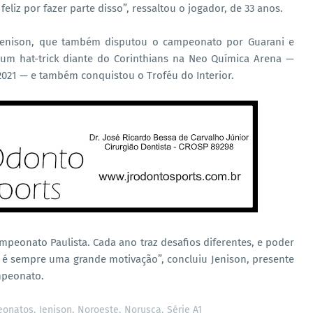
eliz por fazer parte disso”, ressaltou o jogador, de 33 anos.
e Jenison, que também disputou o campeonato por Guarani e
 um hat-trick diante do Corinthians na Neo Química Arena —
021 — e também conquistou o Troféu do Interior.
mpeonato Paulista. Cada ano traz desafios diferentes, e poder
l é sempre uma grande motivação”, concluiu Jenison, presente
mpeonato.
onatos
Jenison
Noroeste
Norusca
Série A1