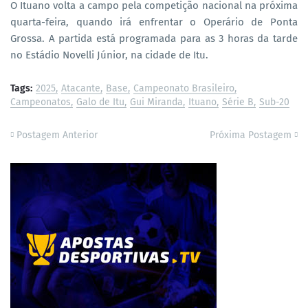
O Ituano volta a campo pela competição nacional na próxima
quarta-feira, quando irá enfrentar o Operário de Ponta
Grossa. A partida está programada para as 3 horas da tarde
no Estádio Novelli Júnior, na cidade de Itu.
Tags:
2025
Atacante
Base
Campeonato Brasileiro
Campeonatos
Galo de Itu
Gui Miranda
Ituano
Série B
Sub-20
Postagem Anterior
Próxima Postagem