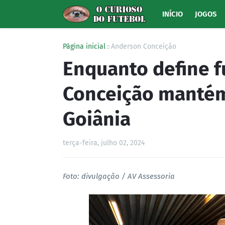
INÍCIO
JOGOS
Página inicial
Anderson Conceição
Enquanto define f
Conceição mantém
Goiânia
terça-feira, julho 02, 2024
Foto: divulgação / AV Assessoria