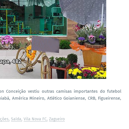
on Conceição vestiu outras camisas importantes do futebol
iabá, América Mineiro, Atlético Goianiense, CRB, Figueirense,
ações
Saída
Vila Nova FC
Zagueiro