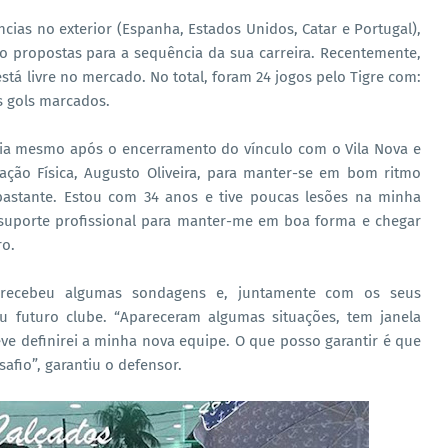
cias no exterior (Espanha, Estados Unidos, Catar e Portugal),
o propostas para a sequência da sua carreira. Recentemente,
está livre no mercado. No total, foram 24 jogos pelo Tigre com:
is gols marcados.
ia mesmo após o encerramento do vínculo com o Vila Nova e
ação Física, Augusto Oliveira, para manter-se em bom ritmo
 bastante. Estou com 34 anos e tive poucas lesões na minha
 suporte profissional para manter-me em boa forma e chegar
ro.
 recebeu algumas sondagens e, juntamente com os seus
eu futuro clube. “Apareceram algumas situações, tem janela
e definirei a minha nova equipe. O que posso garantir é que
fio”, garantiu o defensor.