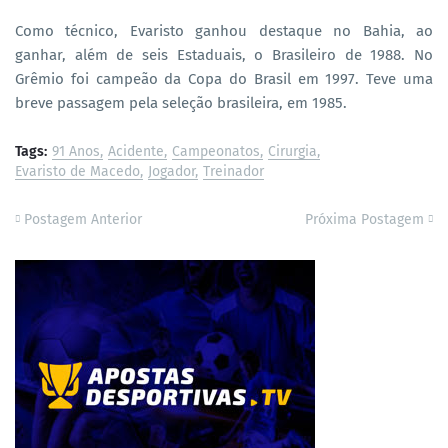
Como técnico, Evaristo ganhou destaque no Bahia, ao
ganhar, além de seis Estaduais, o Brasileiro de 1988. No
Grêmio foi campeão da Copa do Brasil em 1997. Teve uma
breve passagem pela seleção brasileira, em 1985.
Tags:
91 Anos
Acidente
Campeonatos
Cirurgia
Evaristo de Macedo
Jogador
Treinador
Postagem Anterior
Próxima Postagem