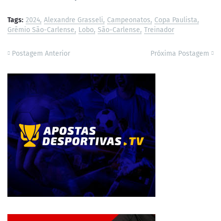
Tags:
2024
Alexandre Grasseli
Campeonatos
Copa Paulista
Grêmio São-Carlense
Lobo
São-Carlense
Treinador
Postagem Anterior
Próxima Postagem