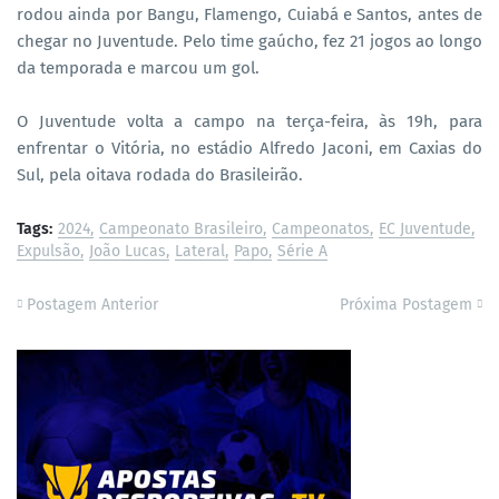
rodou ainda por Bangu, Flamengo, Cuiabá e Santos, antes de
chegar no Juventude. Pelo time gaúcho, fez 21 jogos ao longo
da temporada e marcou um gol.
O Juventude volta a campo na terça-feira, às 19h, para
enfrentar o Vitória, no estádio Alfredo Jaconi, em Caxias do
Sul, pela oitava rodada do Brasileirão.
Tags:
2024
Campeonato Brasileiro
Campeonatos
EC Juventude
Expulsão
João Lucas
Lateral
Papo
Série A
Postagem Anterior
Próxima Postagem