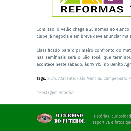
Com isso, o Velão chega a 25 nomes no elenco 
clube já negocia e em breve deve anunciar mai
Classificado para o primeiro confronto do ma
nas semifinais será o São José, que termin
acontece neste sábado, às 19h15, no Benito Agn
Tags:
2024
Atacante
Caio Mancha
Campeonato Pa
Postagem Anterior
Histórias, curiosid
esportiva e fatos qu