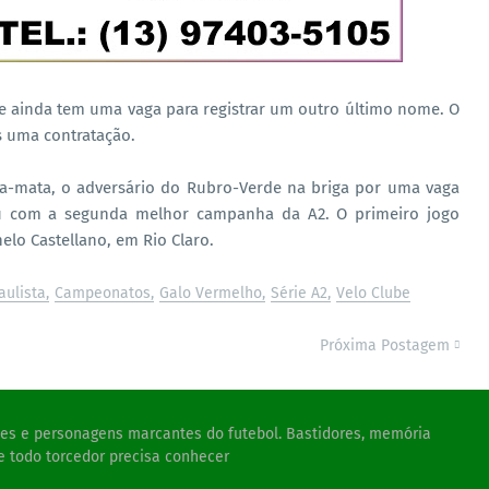
e ainda tem uma vaga para registrar um outro último nome. O
s uma contratação.
ta-mata, o adversário do Rubro-Verde na briga por uma vaga
ou com a segunda melhor campanha da A2. O primeiro jogo
elo Castellano, em Rio Claro.
ulista
Campeonatos
Galo Vermelho
Série A2
Velo Clube
Próxima Postagem
ades e personagens marcantes do futebol. Bastidores, memória
e todo torcedor precisa conhecer