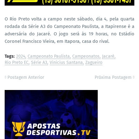
O Rio Preto volta a campo neste sábado, dia 4, pela quarta
rodada da Série A3 do Campeonato Paulista, a Itapirense é a
adversária do Jacaré. O jogo será às 19 horas, no Estádio
Coronel Francisco Vieira, em Itapora, casa do rival.
Tags:
2024
Campeonato Paulista
Campeonatos
Jacaré
Rio Preto EC
Série A3
Vinicius Santana
Zagueiro
Postagem Anterior
Próxima Postagem