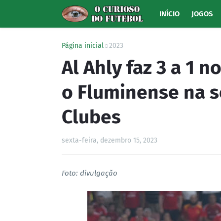
INÍCIO
JOGOS
Página inicial
2023
Al Ahly faz 3 a 1 n
o Fluminense na s
Clubes
sexta-feira, dezembro 15, 2023
Foto: divulgação