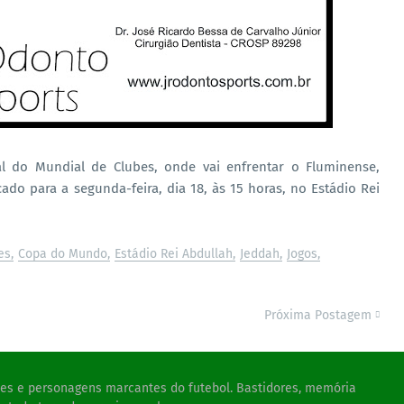
al do Mundial de Clubes, onde vai enfrentar o Fluminense,
do para a segunda-feira, dia 18, às 15 horas, no Estádio Rei
es
Copa do Mundo
Estádio Rei Abdullah
Jeddah
Jogos
Próxima Postagem
ades e personagens marcantes do futebol. Bastidores, memória