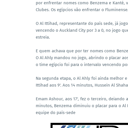
por enfrentar nomes como Benzema e Kanté, ven
Clubes. Os egípcios vão enfrentar o Fluminense
O Al Ittihad, representante do país sede, já j
vencendo o Auckland City por 3 a 0, no jogo que
estreia.
E quem achava que por ter nomes como Benzema,
O Al Ahly mandou no jogo, abrindo o placar aos
o time egípcio foi para o intervalo vencendo por
Na segunda etapa, o Al Ahly foi ainda melhor 
Ittihad aos 9'. Aos 14 minutos, Hussein Al Sha
Emam Ashour, aos 17', fez o terceiro, deiando 
minutos, Benzema diminuiu o placar para o Al It
equipe do país-sede