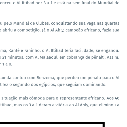
ceu o Al Ittihad por 3 a 1 e está na semifinal do Mundial de
.
ogou pelo Mundial de Clubes, conquistando sua vaga nas quartas
 abriu a competição. Já o Al Ahly, campeão africano, fazia sua
 Kanté e Faninho, o Al Ittihad teria facilidade, se enganou.
 21 minutos, com Al Malaaoul, em cobrança de pênalti. Assim,
 1 a 0.
e ainda contou com Benzema, que perdeu um pênalti para o Al
hat fez o segundo dos egípcios, que seguiam dominando.
a situação mais cômoda para o representante africano. Aos 46
tihad, mas os 3 a 1 deram a vitória ao Al Ahly, que eliminou a