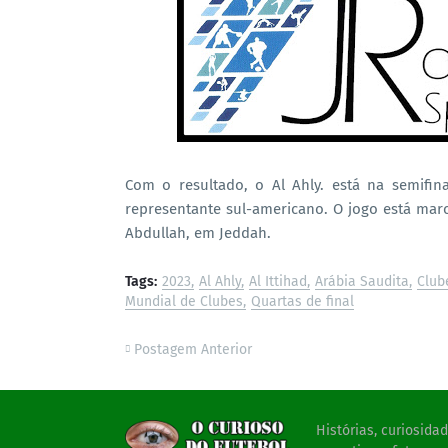
Com o resultado, o Al Ahly. está na semifin
representante sul-americano. O jogo está marca
Abdullah, em Jeddah.
Tags:
2023
Al Ahly
Al Ittihad
Arábia Saudita
Club
Mundial de Clubes
Quartas de final
Postagem Anterior
Histórias, curiosid