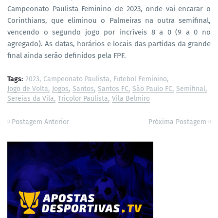
Campeonato Paulista Feminino de 2023, onde vai encarar o
Corinthians, que eliminou o Palmeiras na outra semifinal,
vencendo o segundo jogo por incríveis 8 a 0 (9 a 0 no
agregado). As datas, horários e locais das partidas da grande
final ainda serão definidos pela FPF.
Tags:
2023
Campeonato Paulista
Futebol Feminino
Jogo de Volta
Jogos
Santos
Santos FC
São Paulo FC
Semifinal
Sereias da Vila
Tricolor Paulista
Vila Belmiro
Postagem Anterior
Próxima Postagem