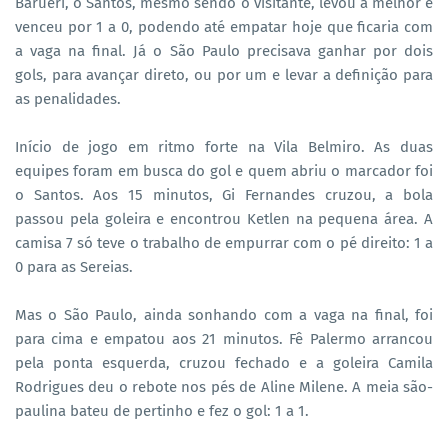
Barueri, o Santos, mesmo sendo o visitante, levou a melhor e
venceu por 1 a 0, podendo até empatar hoje que ficaria com
a vaga na final. Já o São Paulo precisava ganhar por dois
gols, para avançar direto, ou por um e levar a definição para
as penalidades.
Início de jogo em ritmo forte na Vila Belmiro. As duas
equipes foram em busca do gol e quem abriu o marcador foi
o Santos. Aos 15 minutos, Gi Fernandes cruzou, a bola
passou pela goleira e encontrou Ketlen na pequena área. A
camisa 7 só teve o trabalho de empurrar com o pé direito: 1 a
0 para as Sereias.
Mas o São Paulo, ainda sonhando com a vaga na final, foi
para cima e empatou aos 21 minutos. Fê Palermo arrancou
pela ponta esquerda, cruzou fechado e a goleira Camila
Rodrigues deu o rebote nos pés de Aline Milene. A meia são-
paulina bateu de pertinho e fez o gol: 1 a 1.