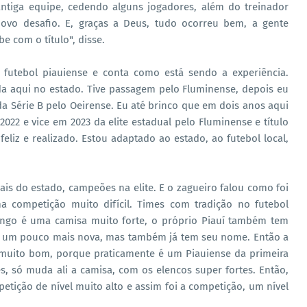
ntiga equipe, cedendo alguns jogadores, além do treinador
novo desafio. E, graças a Deus, tudo ocorreu bem, a gente
e com o título", disse.
utebol piauiense e conta como está sendo a experiência.
a aqui no estado. Tive passagem pelo Fluminense, depois eu
 da Série B pelo Oeirense. Eu até brinco que em dois anos aqui
2022 e vice em 2023 da elite estadual pelo Fluminense e título
eliz e realizado. Estou adaptado ao estado, ao futebol local,
ais do estado, campeões na elite. E o zagueiro falou como foi
ma competição muito difícil. Times com tradição no futebol
mengo é uma camisa muito forte, o próprio Piauí também tem
e um pouco mais nova, mas também já tem seu nome. Então a
 muito bom, porque praticamente é um Piauiense da primeira
 só muda ali a camisa, com os elencos super fortes. Então,
tição de nível muito alto e assim foi a competição, um nível