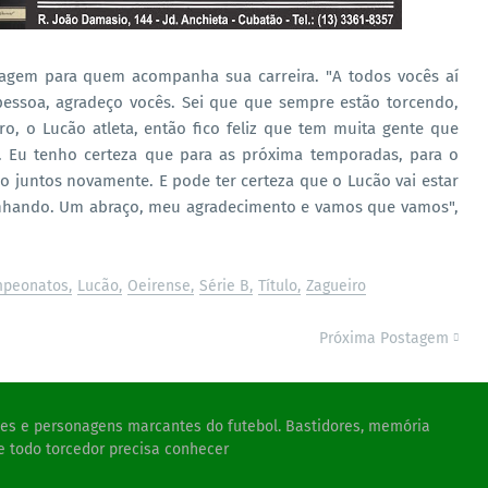
agem para quem acompanha sua carreira. "A todos vocês aí
ssoa, agradeço vocês. Sei que que sempre estão torcendo,
, o Lucão atleta, então fico feliz que tem muita gente que
 Eu tenho certeza que para as próxima temporadas, para o
o juntos novamente. E pode ter certeza que o Lucão vai estar
hando. Um abraço, meu agradecimento e vamos que vamos",
peonatos
Lucão
Oeirense
Série B
Título
Zagueiro
Próxima Postagem
ades e personagens marcantes do futebol. Bastidores, memória
e todo torcedor precisa conhecer