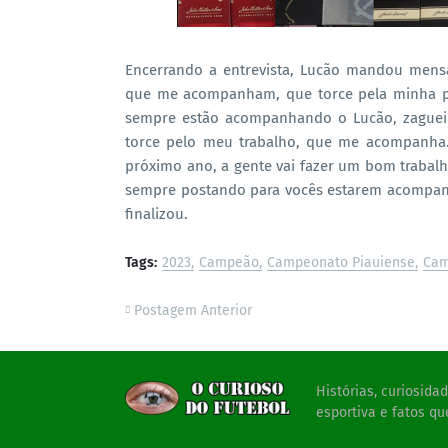
Encerrando a entrevista, Lucão mandou mens
que me acompanham, que torce pela minha pe
sempre estão acompanhando o Lucão, zagueiro
torce pelo meu trabalho, que me acompanha.
próximo ano, a gente vai fazer um bom trabalh
sempre postando para vocês estarem acompan
finalizou.
Tags:
2023
Campeão
Campeonato Piauiense
Cam
Postagem Anterior
Histórias, curiosid
esportiva e fatos qu