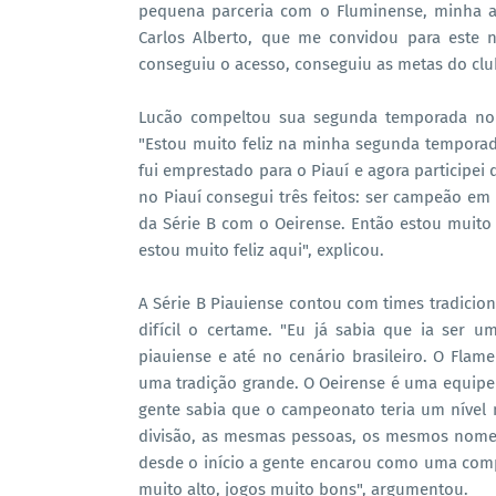
pequena parceria com o Fluminense, minha a
Carlos Alberto, que me convidou para este 
conseguiu o acesso, conseguiu as metas do club
Lucão compeltou sua segunda temporada no f
"Estou muito feliz na minha segunda temporad
fui emprestado para o Piauí e agora participei
no Piauí consegui três feitos: ser campeão em 
da Série B com o Oeirense. Então estou muito f
estou muito feliz aqui", explicou.
A Série B Piauiense contou com times tradicion
difícil o certame. "Eu já sabia que ia ser u
piauiense e até no cenário brasileiro. O Fla
uma tradição grande. O Oeirense é uma equip
gente sabia que o campeonato teria um nível
divisão, as mesmas pessoas, os mesmos nomes,
desde o início a gente encarou como uma compe
muito alto, jogos muito bons", argumentou.