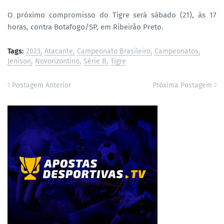
O próximo compromisso do Tigre será sábado (21), às 17
horas, contra Botafogo/SP, em Ribeirão Preto.
Tags:
2023
Atacante
Campeonato Brasileiro
Campeonatos
Jenison
Novorizontino
Série B
Tigre
Postagem Anterior
Próxima Postagem