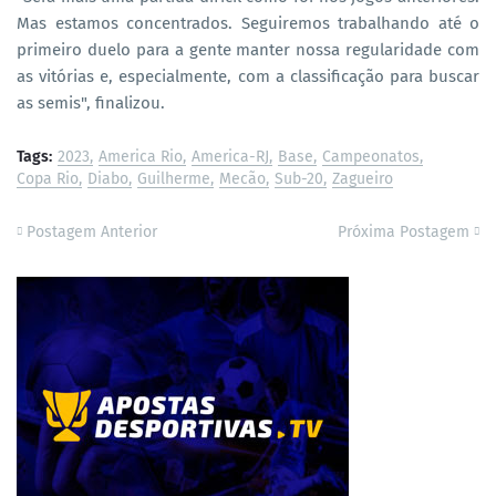
Mas estamos concentrados. Seguiremos trabalhando até o
primeiro duelo para a gente manter nossa regularidade com
as vitórias e, especialmente, com a classificação para buscar
as semis", finalizou.
Tags:
2023
America Rio
America-RJ
Base
Campeonatos
Copa Rio
Diabo
Guilherme
Mecão
Sub-20
Zagueiro
Postagem Anterior
Próxima Postagem