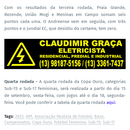
Com os resultados da terceira rodada, Praia Grande,
Rezende, União Mogi e Meninas em Campo somam seis
pontos cada uma. O Andreense vem em seguida, com três
pontos e o Jundiaí EC, que desistiu do certame, tem zero.
Quarta rodada -
A quarta rodada da Copa Ouro, categorias
Sub-15 e Sub-17 femininas, será realizada a partir do dia 15
de setembro, sexta-feira, com jogos até o dia 18, segunda-
feira. Você pode conferir a tabela da quarta rodada
aqui
.
Tags:
2023
APF
Associação Paulista de Futebol
Base
Campeonatos
Copa Ouro
Futebol Feminino
Sub-15
Sub-17