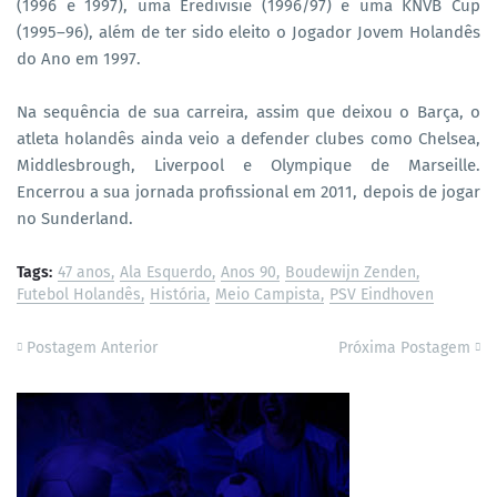
(1996 e 1997), uma Eredivisie (1996/97) e uma KNVB Cup
(1995–96), além de ter sido eleito o Jogador Jovem Holandês
do Ano em 1997.
Na sequência de sua carreira, assim que deixou o Barça, o
atleta holandês ainda veio a defender clubes como Chelsea,
Middlesbrough, Liverpool e Olympique de Marseille.
Encerrou a sua jornada profissional em 2011, depois de jogar
no Sunderland.
Tags:
47 anos
Ala Esquerdo
Anos 90
Boudewijn Zenden
Futebol Holandês
História
Meio Campista
PSV Eindhoven
Postagem Anterior
Próxima Postagem